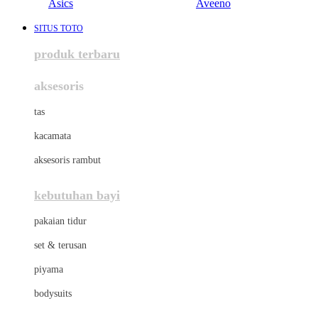
Asics
Aveeno
SITUS TOTO
produk terbaru
aksesoris
tas
kacamata
aksesoris rambut
kebutuhan bayi
pakaian tidur
set & terusan
piyama
bodysuits