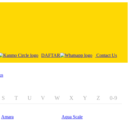
DAFTAR
Contact Us
us
S
T
U
V
W
X
Y
Z
0-9
Amara
Aqua Scale