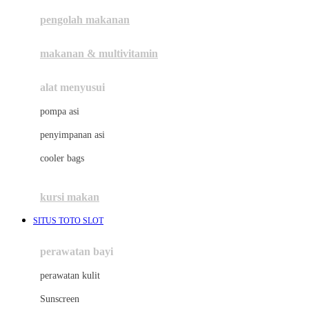
pengolah makanan
Joolz
Jujube
makanan & multivitamin
K
alat menyusui
Kiddycuts
pompa asi
Kumon
penyimpanan asi
L
cooler bags
Leapfrog
kursi makan
Leclerc
SITUS TOTO SLOT
Lee Vierra
Lillebaby
perawatan bayi
Little Bird Told Me
perawatan kulit
Little Miss Janis
Sunscreen