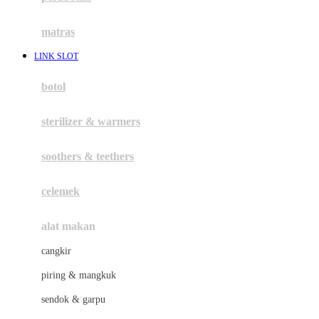
Happy Tummy
Hauck
matras
Havaianas
LINK SLOT
Hegen
botol
Hot Wheels
sterilizer & warmers
Hybrid
soothers & teethers
I
Inlacta DHA
celemek
Interlac
alat makan
Ivenet
cangkir
J
piring & mangkuk
Jack N Jill
sendok & garpu
Joie