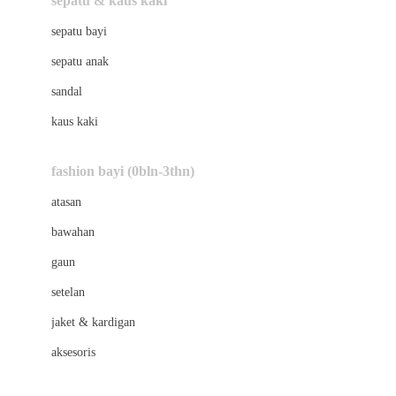
sepatu & kaus kaki
Bio Oil
sepatu bayi
Biolane
sepatu anak
Bite Fighters
sandal
Bizzi Growin
kaus kaki
Blackmores
fashion bayi (0bln-3thn)
Blooming Marvellous
atasan
Bonnels
bawahan
Bravado
gaun
Bruder
setelan
Brush Baby
jaket & kardigan
Buds Organics
aksesoris
Bugaboo
Buggygear