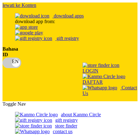
lewati ke Konten
download apps
download app from:
gift registry
Bahasa
ID
LOGIN
DAFTAR
Contact
Us
Toggle Nav
about Kanmo Circle
gift registry
store finder
contact us