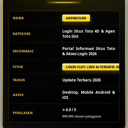
Squishmallows
Starbooks
NAMA
AKONGCUAN
Stick-O
Login Situs Toto 4D & Agen
Stokke
KATEGORI
Toto Slot
Sudocrem
Portal Informasi Situs Toto
Sumimo
INFORMASI
& Akses Login 2026
Sunnylife
FITUR
LOGIN SLOT, LINK ALTERNATIF, INFO
Sun-Staches
Update Terbaru 2026
Swimava
TAHUN
T
Desktop, Mobile Android &
AKSES
iOS
Tommee Tippee
⭐ 4.9 / 5
Trunki
PENILAIAN
999.999 ulasan pengguna
Tutti Bambini