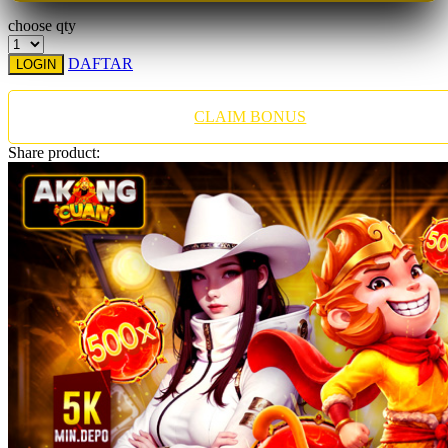
Twistshake
choose qty
TY Toys
DAFTAR
LOGIN
U
CLAIM BONUS
Share product:
V
Veja
Vitaflow
Vtech
W
Waterland
Wellness
X